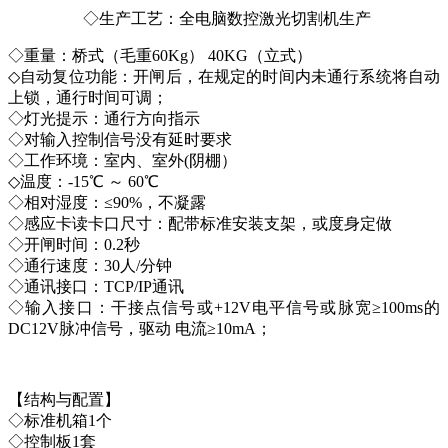
◇生产工艺：全电脑数控激光切割机生产
◇重量：桥式（毛重60Kg） 40KG（立式）
◇自动复位功能：开闸后，在规定的时间内未通行系统将自动
上锁，通行时间可调；
◇灯光提示：通行方向指示
◇对输入控制信号没有延时要求
◇工作环境：室内、室外(阴棚）
◇温度：-15℃ ～ 60℃
◇相对湿度：≤90%，不凝露
◇感应卡读卡口尺寸：配带标准安装支架，或度身定做
◇开闸时间：0.2秒
◇通行速度：30人/分钟
◇通讯接口：TCP/IP通讯
◇输入接口：干接点信号或+12V电平信号或脉宽≥100ms的
DC12V脉冲信号，驱动 电流≥10mA；
【结构与配置】
◇标准机箱1个
◇控制板1套