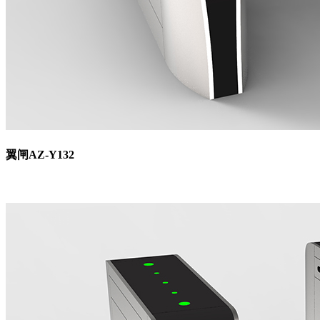
翼闸AZ-Y132